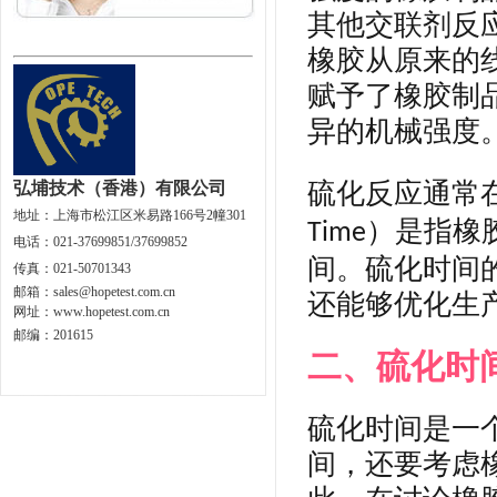
其他交联剂反
橡胶从原来的
赋予了橡胶制
异的机械强度
硫化反应通常
弘埔技术（香港）有限公司
地址：
上海市松江区米易路166号2幢301
）是指橡
Time
电话：021-37699851/37699852
间。硫化时间
传真：021-50701343
邮箱：
sales@hopetest.com.cn
还能够优化生
网址
：
www.hopetest.com.cn
邮编：201615
二、硫化时
硫化时间是一
间，还要考虑