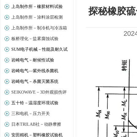
上岛制作所－橡胶材料试验
探秘橡胶硫
上岛制作所－涂料涂层检测
上岛制作所－制冷机与冷冻箱
20
板桥理化－盐雾腐蚀试验
SUM电子机械－性能及耐久试
岩崎电气－耐候性试验
验
岩崎电气—紫外线杀菌机
岩崎电气－杀菌灭菌系统
SEIKOWAVE－3D外观损伤评
五十铃－温湿度环境试验
价
三和电机－压力开关
日本TRILAB社－动静摩擦
安田精机－塑料橡胶试验机
(Trinity－Lab)