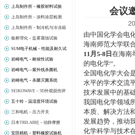
上岛制作所－橡胶材料试验
会议
上岛制作所－涂料涂层检测
2
上岛制作所－制冷机与冷冻箱
由中国化学会电
板桥理化－盐雾腐蚀试验
海南师范大学联合
SUM电子机械－性能及耐久试
11月5-8日
在海南
岩崎电气－耐候性试验
验
的电化学”。
岩崎电气—紫外线杀菌机
全国电化学大会
岩崎电气－杀菌灭菌系统
水平的学术交流
SEIKOWAVE－3D外观损伤评
技术发展中的基
我国电化学领域
五十铃－温湿度环境试验
价
本质、解决方法
三和电机－压力开关
发展趋势，推动
日本TRILAB社－动静摩擦
化学科学与技术
安田精机－塑料橡胶试验机
(Trinity－Lab)