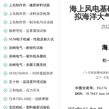
上岛制作所－橡胶材料试验
海上风电基
上岛制作所－涂料涂层检测
拟海洋大
上岛制作所－制冷机与冷冻箱
2
板桥理化－盐雾腐蚀试验
SUM电子机械－性能及耐久试
岩崎电气－耐候性试验
验
岩崎电气—紫外线杀菌机
岩崎电气－杀菌灭菌系统
SEIKOWAVE－3D外观损伤评
五十铃－温湿度环境试验
价
三和电机－压力开关
日本TRILAB社－动静摩擦
安田精机－塑料橡胶试验机
(Trinity－Lab)