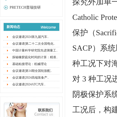
探究外加单一电流
PRETECH普瑞技研
Catholic 
新闻动态
保护（Sacrifici
会议邀请|2024第九届汽车..
会议邀请|第二十二次全国电化..
SACP）系统以
中国计量科学研究院先进测量工..
探秘橡胶硫化时间的计算：精准..
种工况下对
基础粘接理论：机械理论
会议邀请|第14期全国轮胎配..
对 3 种工
会议邀请|2024高端装备产..
会议邀请|2024ATC汽车..
阴极保护系
工况后，构